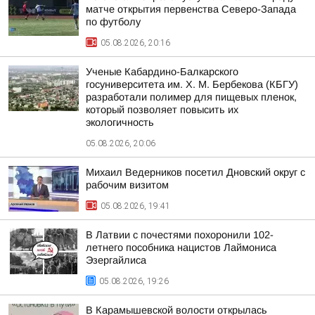
матче открытия первенства Северо-Запада
по футболу
05.08.2026, 20:16
Ученые Кабардино-Балкарского
госуниверситета им. Х. М. Бербекова (КБГУ)
разработали полимер для пищевых пленок,
который позволяет повысить их
экологичность
05.08.2026, 20:06
Михаил Ведерников посетил Дновский округ с
рабочим визитом
05.08.2026, 19:41
В Латвии с почестями похоронили 102-
летнего пособника нацистов Лаймониса
Эзергайлиса
05.08.2026, 19:26
В Карамышевской волости открылась