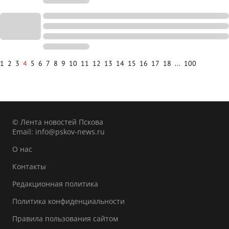
1
2
3
4
5
6
7
8
9
10
11
12
13
14
15
16
17
18
...
100
© Лента новостей Пскова
Email:
info@pskov-news.ru
О нас
Контакты
Редакционная политика
Политика конфиденциальности
Правила пользования сайтом