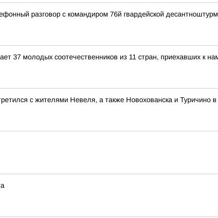
ефонный разговор с командиром 76й гвардейской десантноштур
ет 37 молодых соотечественников из 11 стран, приехавших к на
ретился с жителями Невеля, а также Новохованска и Туричино в
та