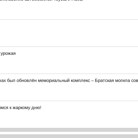
е урожая
ах был обновлён мемориальный комплекс – Братская могила сов
имся к жаркому дню!