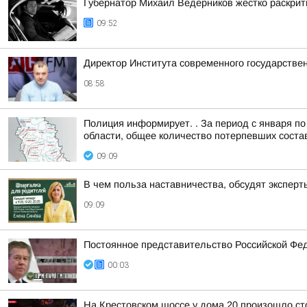
Губернатор Михаил Ведерников жестко раскрит
09:52
Директор Института современного государстве
08:58
Полиция информирует. . За период с января по
области, общее количество потерпевших состави
09:09
В чем польза наставничества, обсудят экспер
09:09
Постоянное представительство Российской Фе
00:03
На Крестовском шоссе у дома 20 произошло ст