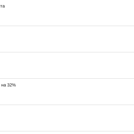
ста
а на 32%