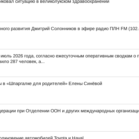
иковал ситуацию в великолукском здравоохранении
нного развития Дмитрий Солонников в эфире радио ПЛН FM (102.
 июль 2026 года, согласно ежесуточным оперативным сводкам о 
ло 287 человек, а...
ты в «Шпаргалке для родителей» Елены Синёвой
дерации при Отделении ООН и других международных организаци
олкновение автомобилей Toyota и Haval