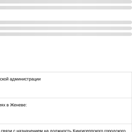
дской администрации
ях в Женеве:
связи с назначением на должность Кингисеппского городского