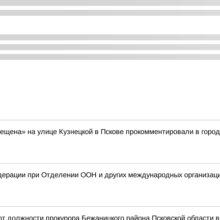
рещена» на улице Кузнецкой в Пскове прокомментировали в горо
дерации при Отделении ООН и других международных организаци
т должности прокурора Бежаницкого района Псковской области в 