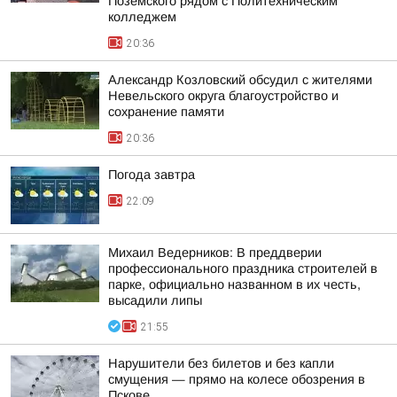
Поземского рядом с Политехническим
колледжем
20:36
Александр Козловский обсудил с жителями
Невельского округа благоустройство и
сохранение памяти
20:36
Погода завтра
22:09
Михаил Ведерников: В преддверии
профессионального праздника строителей в
парке, официально названном в их честь,
высадили липы
21:55
Нарушители без билетов и без капли
смущения — прямо на колесе обозрения в
Пскове