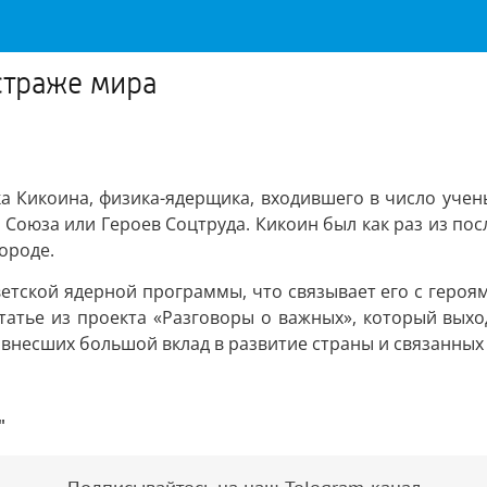
страже мира
ка Кикоина, физика-ядерщика, входившего в число учен
Союза или Героев Соцтруда. Кикоин был как раз из после
ороде.
оветской ядерной программы, что связывает его с героя
татье из проекта «Разговоры о важных», который вых
 внесших большой вклад в развитие страны и связанных 
"