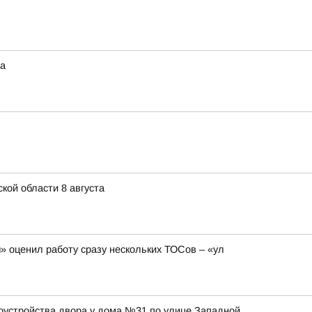
та
кой области 8 августа
 оценил работу сразу нескольких ТОСов – «ул
оустройства двора у дома №31 по улице Западной