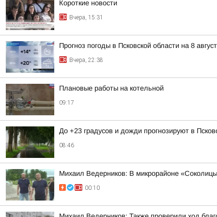
Короткие новости
Вчера, 15:31
Прогноз погоды в Псковской области на 8 авгус
Вчера, 22:38
Плановые работы на котельной
09:17
До +23 градусов и дожди прогнозируют в Псковс
08:46
Михаил Ведерников: В микрорайоне «Соколицы»
00:10
Михаил Ведерников: Также проверили ход благ