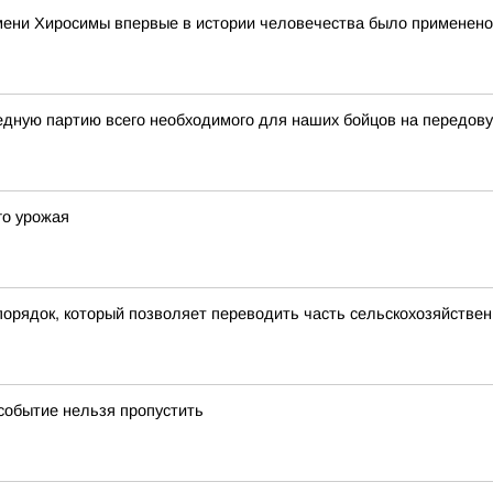
времени Хиросимы впервые в истории человечества было применен
дную партию всего необходимого для наших бойцов на передов
го урожая
 порядок, который позволяет переводить часть сельскохозяйствен
событие нельзя пропустить