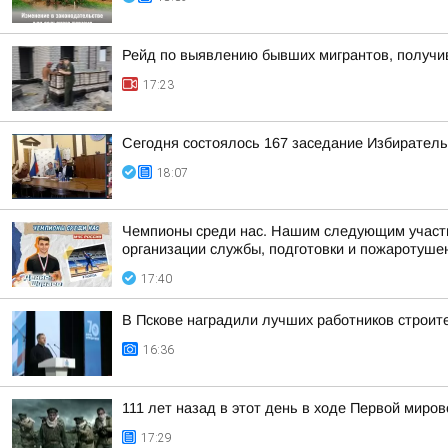
Рейд по выявлению бывших мигрантов, получив
17:23
Сегодня состоялось 167 заседание Избиратель
18:07
Чемпионы среди нас. Нашим следующим участни
организации службы, подготовки и пожаротушен
17:40
В Пскове наградили лучших работников строит
16:36
111 лет назад в этот день в ходе Первой мир
17:29