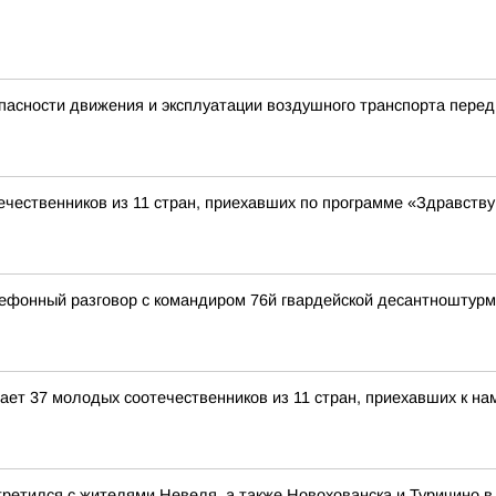
пасности движения и эксплуатации воздушного транспорта пере
чественников из 11 стран, приехавших по программе «Здравству
ефонный разговор с командиром 76й гвардейской десантноштур
ет 37 молодых соотечественников из 11 стран, приехавших к на
ретился с жителями Невеля, а также Новохованска и Туричино в