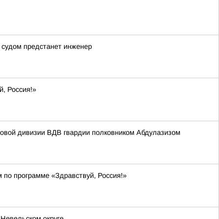
д судом предстанет инженер
й, Россия!»
мовой дивизии ВДВ гвардии полковником Абдулазизом
м по программе «Здравствуй, Россия!»
 Невельском округе