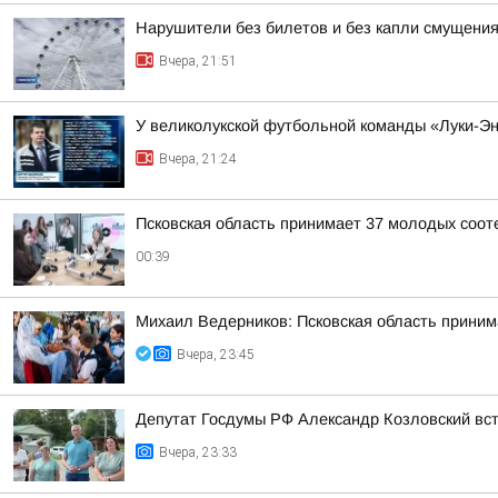
Нарушители без билетов и без капли смущения
Вчера, 21:51
У великолукской футбольной команды «Луки-Э
Вчера, 21:24
Псковская область принимает 37 молодых сооте
00:39
Михаил Ведерников: Псковская область принима
Вчера, 23:45
Депутат Госдумы РФ Александр Козловский вст
Вчера, 23:33